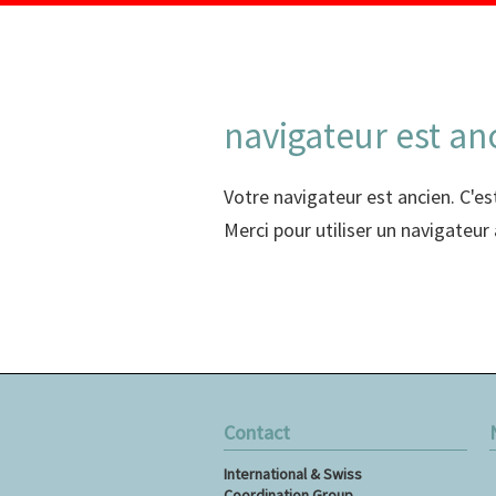
navigateur est an
Votre navigateur est ancien. C'es
Merci pour utiliser un navigateur
Contact
A
International & Swiss
a
Coordination Group