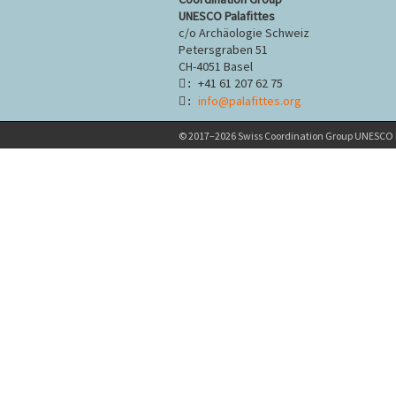
c
UNESCO Palafittes
c/o Archäologie Schweiz
Petersgraben 51
CH-4051 Basel
+41 61 207 62 75
:
info@palafittes.org
:
© 2017–2026 Swiss Coordination Group UNESCO P