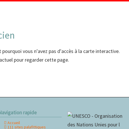
MENU
cien
t pourquoi vous n'avez pas d'accès à la carte interactive.
 actuel pour regarder cette page.
Navigation rapide
Accueil
ller
111 sites palafittiques
u