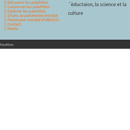
Découvrir les palafittes
ontenu
Conserver les palafittes
Explorer les palafittes
10 ans au patrimoine mondial
Patrimoine mondial d‘UNESCO
Contact
Media
alafittes