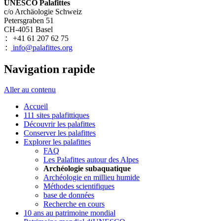
UNESCO Palafittes
c/o Archäologie Schweiz
Petersgraben 51
CH-4051 Basel
+41 61 207 62 75
:
info@palafittes.org
:
Navigation rapide
Aller au contenu
Accueil
111 sites palafittiques
Découvrir les palafittes
Conserver les palafittes
Explorer les palafittes
FAQ
Les Palafittes autour des Alpes
Archéologie subaquatique
Archéologie en millieu humide
Méthodes scientifiques
base de données
Recherche en cours
10 ans au patrimoine mondial