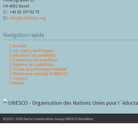
CH-4051 Basel
+41 61 207 62 75
:
info@palafittes.org
:
Navigation rapide
Accueil
Aller
111 sites palafittiques
au
Découvrir les palafittes
contenu
Conserver les palafittes
Explorer les palafittes
10 ans au patrimoine mondial
Patrimoine mondial d‘UNESCO
Contact
Media
© 2017–2026 Swiss Coordination Group UNESCO Palafittes