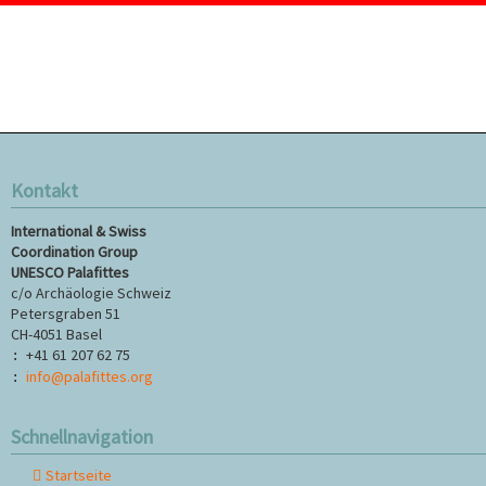
Kontakt
International & Swiss
Coordination Group
UNESCO Palafittes
c/o Archäologie Schweiz
Petersgraben 51
CH-4051 Basel
+41 61 207 62 75
:
info@palafittes.org
:
Schnellnavigation
Startseite
Navigation