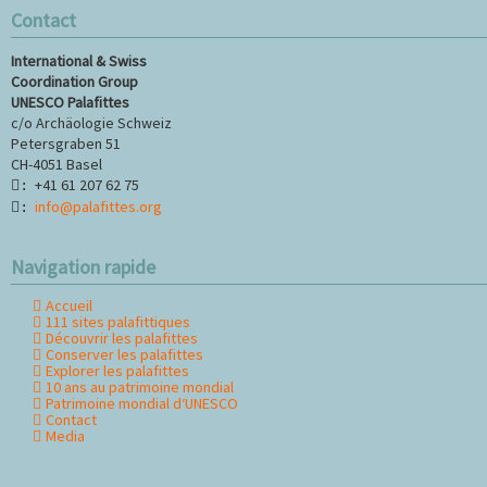
Contact
International & Swiss
Coordination Group
UNESCO Palafittes
c/o Archäologie Schweiz
Petersgraben 51
CH-4051 Basel
+41 61 207 62 75
:
info@palafittes.org
:
Navigation rapide
Accueil
Aller
111 sites palafittiques
au
Découvrir les palafittes
contenu
Conserver les palafittes
Explorer les palafittes
10 ans au patrimoine mondial
Patrimoine mondial d‘UNESCO
Contact
Media