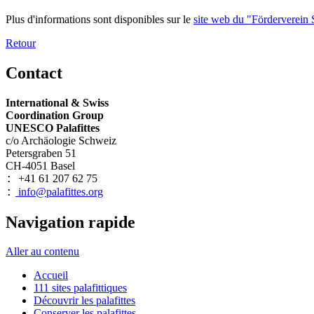
Plus d'informations sont disponibles sur le
site web du "Förderverein S
Retour
Contact
International & Swiss
Coordination Group
UNESCO Palafittes
c/o Archäologie Schweiz
Petersgraben 51
CH-4051 Basel
+41 61 207 62 75
:
info@palafittes.org
:
Navigation rapide
Aller au contenu
Accueil
111 sites palafittiques
Découvrir les palafittes
Conserver les palafittes