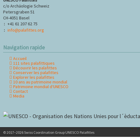
c/o Archäologie Schweiz
Petersgraben 51
CH-4051 Basel
+41 61 207 62 75
:
info@palafittes.org
:
Navigation rapide
Accueil
Aller
111 sites palafittiques
au
Découvrir les palafittes
contenu
Conserver les palafittes
Explorer les palafittes
10 ans au patrimoine mondial
Patrimoine mondial d‘UNESCO
Contact
Media
© 2017–2026 Swiss Coordination Group UNESCO Palafittes