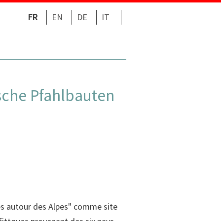
FR
EN
DE
IT
ische Pfahlbauten
ues autour des Alpes" comme site