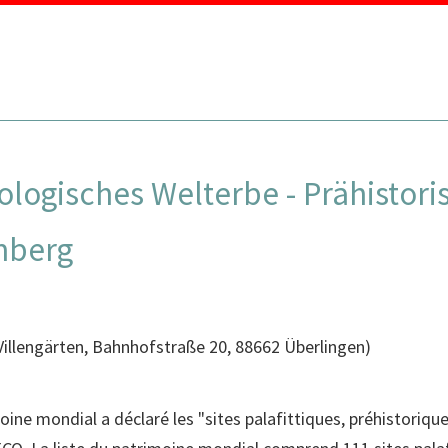
MENU
ologisches Welterbe - Prähistor
mberg
Villengärten, Bahnhofstraße 20, 88662 Überlingen
)
moine mondial a déclaré les "sites palafittiques, préhistoriq