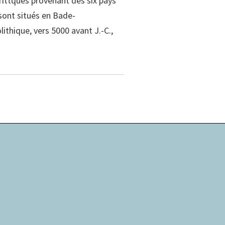
ittques provenant des six pays
5 sont situés en Bade-
ithique, vers 5000 avant J.-C.,