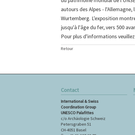
du patrimoine mondial de l'UNSE
autours des Alpes - l'Allemagne, l'
Wurtemberg. L'exposition montre 
jusqu'à l'âge du fer, vers 500 ava
Pour plus d'informations veuillez 
Retour
Contact
A
International & Swiss
a
Coordination Group
c
UNESCO Palafittes
c/o Archäologie Schweiz
Petersgraben 51
CH-4051 Basel