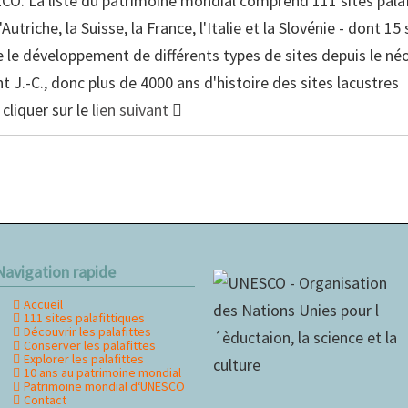
CO. La liste du patrimoine mondial comprend 111 sites palaf
Autriche, la Suisse, la France, l'Italie et la Slovénie - dont 1
le développement de différents types de sites depuis le néol
nt J.-C., donc plus de 4000 ans d'histoire des sites lacustres
cliquer sur le
lien suivant
Navigation rapide
Accueil
ller
111 sites palafittiques
u
Découvrir les palafittes
ontenu
Conserver les palafittes
Explorer les palafittes
10 ans au patrimoine mondial
Patrimoine mondial d‘UNESCO
Contact