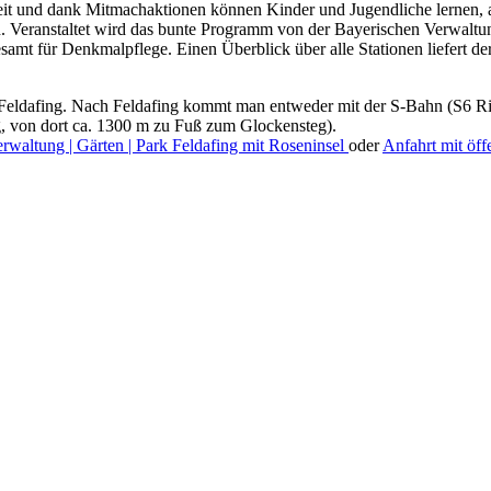
rbeit und dank Mitmachaktionen können Kinder und Jugendliche lernen,
 Veranstaltet wird das bunte Programm von der Bayerischen Verwaltung
amt für Denkmalpflege. Einen Überblick über alle Stationen liefert d
 Feldafing. Nach Feldafing kommt man entweder mit der S-Bahn (S6 Ric
g, von dort ca. 1300 m zu Fuß zum Glockensteg).
rwaltung | Gärten | Park Feldafing mit Roseninsel
oder
Anfahrt mit öff