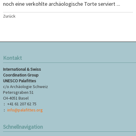
noch eine verkohlte archäologische Torte serviert ...
Zurück
Kontakt
International & Swiss
Coordination Group
UNESCO Palafittes
c/o Archäologie Schweiz
Petersgraben 51
CH-4051 Basel
+41 61 207 62 75
:
info@palafittes.org
:
Schnellnavigation