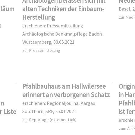
Archäologen befassen sich mit
Medie
iläum
alten Techniken der Einbaum-
Basel, 
Herstellung
zur Medi
erschienen: Pressemitteilung
)
Archäologische Denkmalpflege Baden-
Württemberg, 03.05.2021
zur Pressemitteilung
Pfahlbauhaus am Hallwilersee
Origi
erinnert an verborgenen Schatz
in Ha
on
Pfahl
erschienen: Regionaljournal Aargau
 Liste
ist fer
Solothurn, SRF, 25.01.2021
,
zur Reportage (externer Link)
erschie
zum Artik