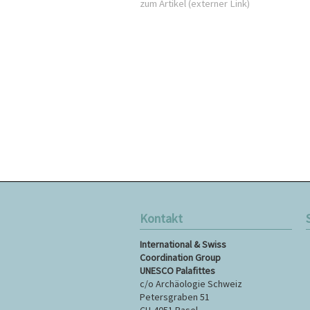
zum Artikel (externer Link)
Kontakt
N
International & Swiss
ü
Coordination Group
UNESCO Palafittes
c/o Archäologie Schweiz
Petersgraben 51
CH-4051 Basel