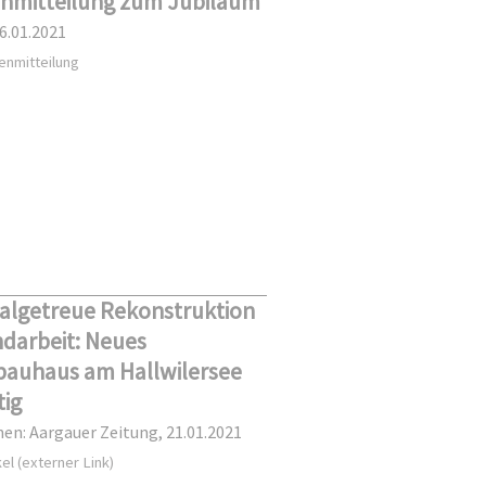
nmitteilung zum Jubiläum
26.01.2021
enmitteilung
nalgetreue Rekonstruktion
ndarbeit: Neues
bauhaus am Hallwilersee
tig
nen: Aargauer Zeitung, 21.01.2021
el (externer Link)