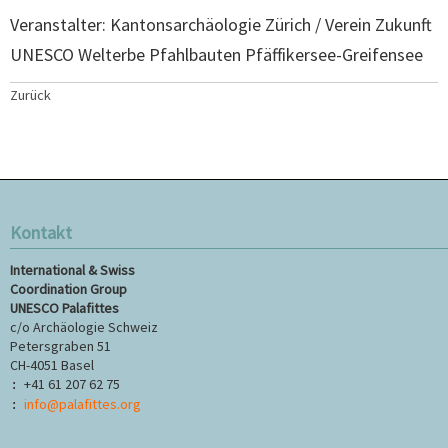
Veranstalter: Kantonsarchäologie Zürich / Verein Zukunft
UNESCO Welterbe Pfahlbauten Pfäffikersee-Greifensee
Zurück
Kontakt
International & Swiss
Coordination Group
UNESCO Palafittes
c/o Archäologie Schweiz
Petersgraben 51
CH-4051 Basel
+41 61 207 62 75
:
info@palafittes.org
: