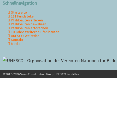
Schnellnavigation
Startseite
Navigation
111 Fundstellen
überspringen
Pfahlbauten erleben
Pfahlbauten bewahren
Pfahlbauten erforschen
10 Jahre Welterbe Pfahlbauten
UNESCO-Welterbe
Kontakt
Media
© 2017–2026 Swiss Coordination Group UNESCO Palafittes