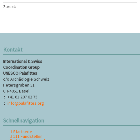
Zurück
Kontakt
International & Swiss
Coordination Group
UNESCO Palafittes
c/o Archäologie Schweiz
Petersgraben 51
CH-4051 Basel
+41 61 207 62 75
:
info@palafittes.org
:
Schnellnavigation
Startseite
Navigation
111 Fundstellen
überspringen